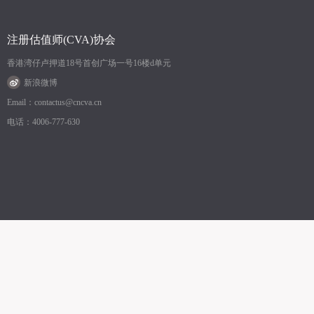
注册估值师(CVA)协会
香港湾仔卢押道18号首创广场一号16楼d单元
新浪微博
Email：contactus@cncva.cn
电话：4006-777-630