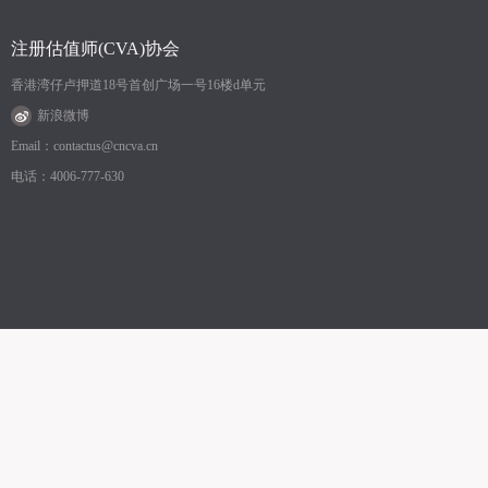
注册估值师(CVA)协会
香港湾仔卢押道18号首创广场一号16楼d单元
新浪微博
Email：contactus@cncva.cn
电话：4006-777-630