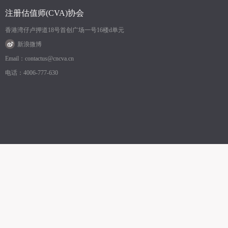
注册估值师(CVA)协会
香港湾仔卢押道18号首创广场一号16楼d单元
新浪微博
Email：contactus@cncva.cn
电话：4006-777-630