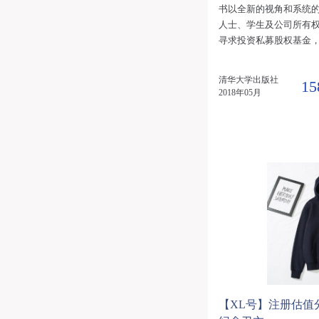
书以全新的视角和系统
人士、学生及公司所有
寻求投资私募股权基金
极富价值的指南。本书
——从投资机会的选择
清华大学出版社
15
资、从运营价值创造到
2018年05月
权的精髓和运行机制，
了全面深入的探讨。
【XL号】注册估值