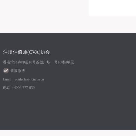
注册估值师(CVA)协会
香港湾仔卢押道18号首创广场一号16楼d单元
新浪微博
Email：contactus@cncva.cn
电话：4006-777-630