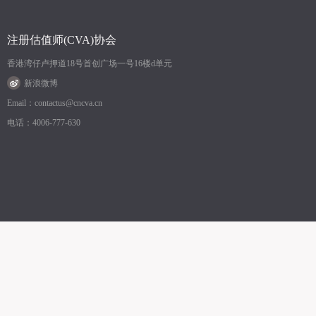
注册估值师(CVA)协会
香港湾仔卢押道18号首创广场一号16楼d单元
新浪微博
Email：contactus@cncva.cn
电话：4006-777-630